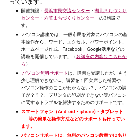
っています。
開催施設：
長浜市民交流センター
・
湖北まちづくり
センター
・
六荘まちづくりセンター
の3施設で
す。
パソコン
講座
では、一般市民を対象にパソコンの基
本操作から、
ワード
、
エクセル
、パワーポイント、
ホームページ作成、Facebook、Google活用などの
講座を開催
しています。
（
各講座の内容はこちらか
ら
）
パソコン無料サポート
は、講習を受講したが、もう
少し理解できない…、講習を１回欠席した補習や、
パソコン操作のここがわからない？、パソコンの調
子が？？？、プリンタの印刷ができない
等
パソコン
に関するトラブルを解決するためのサポートです。
スマートフォン（Android・iphone)・タブレット
等の簡単な操作方法などのサポートも行ってい
ます。
パソコンサポートは、無料のパソコン教室ではあり