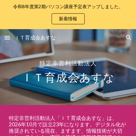
令和8年度第2期パソコン講座予定表アップしました。
Skip to main content
Skip to navigation
新着情報
ＩＴ育成会あすな
特定非営利活動法人
ＩＴ育成会あすな
特定非営利活動法人「ＩＴ育成会あすな」は、
2026年10月で設立23年になります。デジタル化が
推奨されている現在、ますます、情報技術が大切